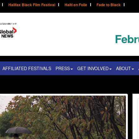
Halifax Black Film Festival
Haïti en Folie
Fade to Black
Febr
AFFILIATED FESTIVALS
PRESS
GET INVOLVED
ABOUT